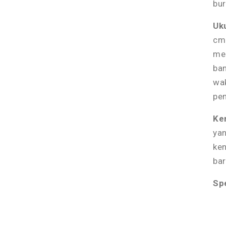
bur
Uk
cm 
me
ba
wak
pen
Ke
yan
ke
bar
Spe