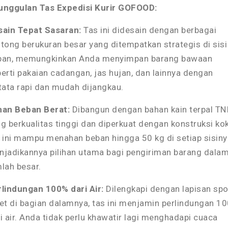
unggulan Tas Expedisi Kurir GOFOOD:
sain Tepat Sasaran:
Tas ini didesain dengan berbagai
tong berukuran besar yang ditempatkan strategis di sisi
pan, memungkinkan Anda menyimpan barang bawaan
erti pakaian cadangan, jas hujan, dan lainnya dengan
tata rapi dan mudah dijangkau.
han Beban Berat:
Dibangun dengan bahan kain terpal TN
g berkualitas tinggi dan diperkuat dengan konstruksi ko
 ini mampu menahan beban hingga 50 kg di setiap sisiny
jadikannya pilihan utama bagi pengiriman barang dala
lah besar.
lindungan 100% dari Air:
Dilengkapi dengan lapisan sp
et di bagian dalamnya, tas ini menjamin perlindungan 1
i air. Anda tidak perlu khawatir lagi menghadapi cuaca