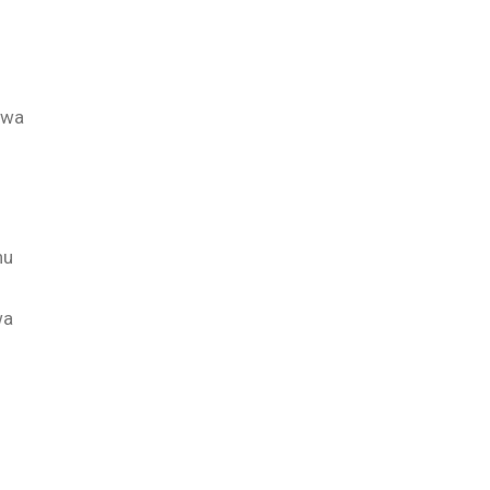
awa
hu
wa