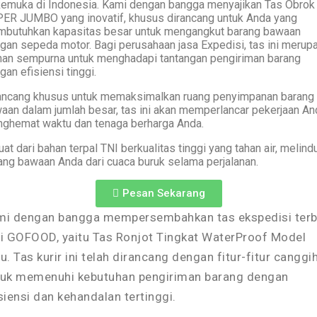
kemuka di Indonesia. Kami dengan bangga menyajikan Tas Obrok
ER JUMBO yang inovatif, khusus dirancang untuk Anda yang
butuhkan kapasitas besar untuk mengangkut barang bawaan
gan sepeda motor. Bagi perusahaan jasa Expedisi, tas ini merup
ihan sempurna untuk menghadapi tantangan pengiriman barang
gan efisiensi tinggi.
ancang khusus untuk memaksimalkan ruang penyimpanan barang
aan dalam jumlah besar, tas ini akan memperlancar pekerjaan An
ghemat waktu dan tenaga berharga Anda.
uat dari bahan terpal TNI berkualitas tinggi yang tahan air, melind
ang bawaan Anda dari cuaca buruk selama perjalanan.
Pesan Sekarang
mi dengan bangga mempersembahkan tas ekspedisi terb
i GOFOOD, yaitu Tas Ronjot Tingkat WaterProof Model
u. Tas kurir ini telah dirancang dengan fitur-fitur canggi
tuk memenuhi kebutuhan pengiriman barang dengan
siensi dan kehandalan tertinggi.