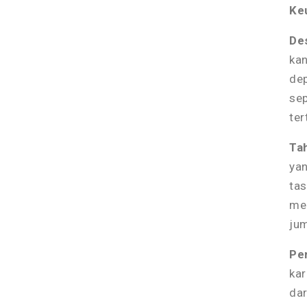
Ke
De
kan
de
sep
ter
Ta
yan
tas
men
jum
Per
kar
dar