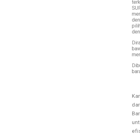
ter
SUP
mem
den
pil
den
Dir
baw
men
Dib
bar
Ka
dar
Bar
un
efi